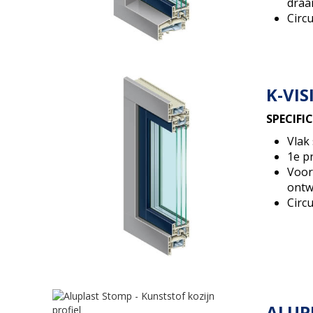
draa
Circu
K-VIS
SPECIFI
Vlak
1e p
Voor
ontw
Circu
ALUP