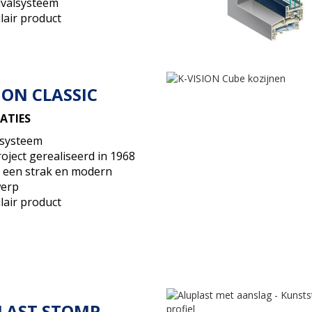
ivalsysteem
lair product
ION CLASSIC
CATIES
 systeem
roject gerealiseerd in 1968
 een strak en modern
erp
lair product
LAST STOMP