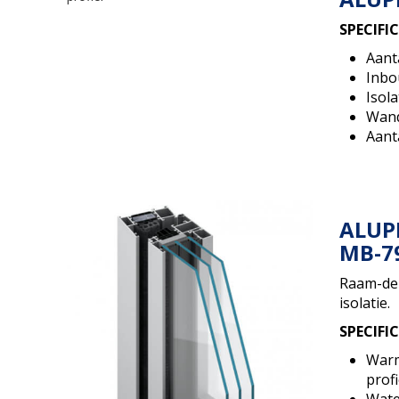
SPECIFI
Aant
Inbo
Isola
Wand
Aanta
ALUP
MB-7
Raam-de
isolatie.
SPECIFI
Warm
profi
Wate