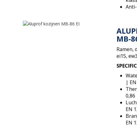
Anti
ALUP
MB-86
Ramen, d
ei15, ew3
SPECIFI
Wate
| EN
Ther
0,86
Luch
EN 1
Bran
EN 1