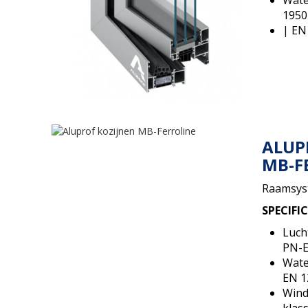
1950
| EN
ALUP
MB-F
Raamsyst
SPECIFI
Luch
PN-E
Wate
EN 1
Wind
klas