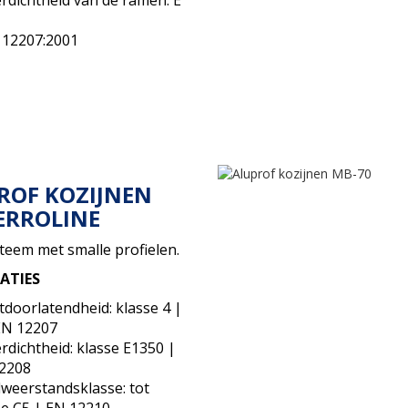
 12207:2001
ROF KOZIJNEN
ERROLINE
eem met smalle profielen.
CATIES
tdoorlatendheid: klasse 4 |
N 12207
rdichtheid: klasse E1350 |
2208
weerstandsklasse: tot
se C5 | EN 12210