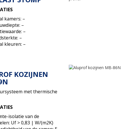
CATIES
al kamers: –
uwdiepte: –
tiewaarde: –
sterkte: –
l kleuren: –
ROF KOZIJNEN
9N
ursysteem met thermische
CATIES
te-isolatie van de
elen: Uf > 0,83 | W/(m2K)
rdichtheid van de ramen: E