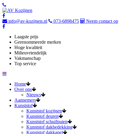
info@av-kozijnen.nl
073-6898475
Neem contact op
Laagste prijs
Gerenommeerde merken
Hoge kwaliteit
Milieuvriendelijk
Vakmanschap
Top service
Home
Over ons
Nieuws
Aannemers
Kunststof
Kunststof kozijnen
Kunststof deuren
Kunststof schuifpuien
Kunststof dakbedekking
Kunststof dakkapel