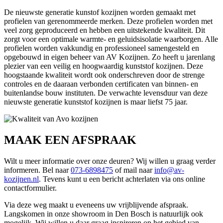
De nieuwste generatie kunstof kozijnen worden gemaakt met
profielen van gerenommeerde merken. Deze profielen worden met
veel zorg geproduceerd en hebben een uitstekende kwaliteit. Dit
zorgt voor een optimale warmte- en geluidsisolatie waarborgen. Alle
profielen worden vakkundig en professioneel samengesteld en
opgebouwd in eigen beheer van AV Kozijnen. Zo heeft u jarenlang
plezier van een veilig en hoogwaardig kunststof kozijnen. Deze
hoogstaande kwaliteit wordt ook onderschreven door de strenge
controles en de daaraan verbonden certificaten van binnen- en
buitenlandse bouw instituten. De verwachte levensduur van deze
nieuwste generatie kunststof kozijnen is maar liefst 75 jaar.
MAAK EEN AFSPRAAK
Wilt u meer informatie over onze deuren? Wij willen u graag verder
informeren. Bel naar
073-6898475
of mail naar
info@av-
kozijnen.nl
. Tevens kunt u een bericht achterlaten via ons online
contactformulier.
Via deze weg maakt u eveneens uw vrijblijvende afspraak.
Langskomen in onze showroom in Den Bosch is natuurlijk ook
mogelijk. Wij willen u daar graag inspireren op het gebied van