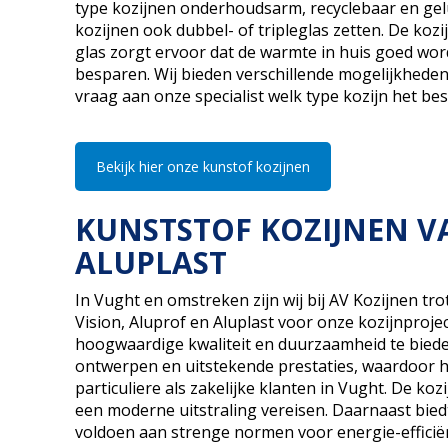
type kozijnen onderhoudsarm, recyclebaar en gelui
kozijnen ook dubbel- of tripleglas zetten. De ko
glas zorgt ervoor dat de warmte in huis goed wo
besparen. Wij bieden verschillende mogelijkhede
vraag aan onze specialist welk type kozijn het best
Bekijk hier onze kunstof kozijnen
KUNSTSTOF KOZIJNEN VA
ALUPLAST
In Vught en omstreken zijn wij bij AV Kozijnen 
Vision, Aluprof en Aluplast voor onze kozijnproje
hoogwaardige kwaliteit en duurzaamheid te bieden
ontwerpen en uitstekende prestaties, waardoor h
particuliere als zakelijke klanten in Vught. De koz
een moderne uitstraling vereisen. Daarnaast bied
voldoen aan strenge normen voor energie-efficiënt