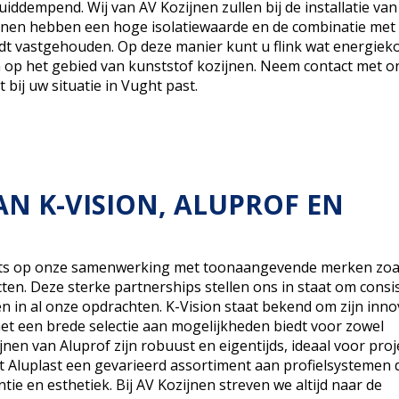
ddempend. Wij van AV Kozijnen zullen bij de installatie van
zijnen hebben een hoge isolatiewaarde en de combinatie me
rdt vastgehouden. Op deze manier kunt u flink wat energiek
n op het gebied van kunststof kozijnen. Neem contact met o
 bij uw situatie in Vught past.
N K-VISION, ALUPROF EN
trots op onze samenwerking met toonaangevende merken zoa
cten. Deze sterke partnerships stellen ons in staat om consi
 in al onze opdrachten. K-Vision staat bekend om zijn inno
et een brede selectie aan mogelijkheden biedt voor zowel
ijnen van Aluprof zijn robuust en eigentijds, ideaal voor proj
t Aluplast een gevarieerd assortiment aan profielsystemen 
ie en esthetiek. Bij AV Kozijnen streven we altijd naar de