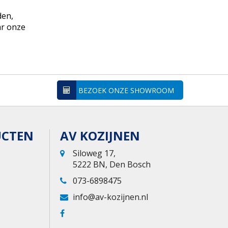
den,
ar onze
BEZOEK ONZE SHOWROOM
UCTEN
AV KOZIJNEN
Siloweg 17,
5222 BN, Den Bosch
073-6898475
info@av-kozijnen.nl