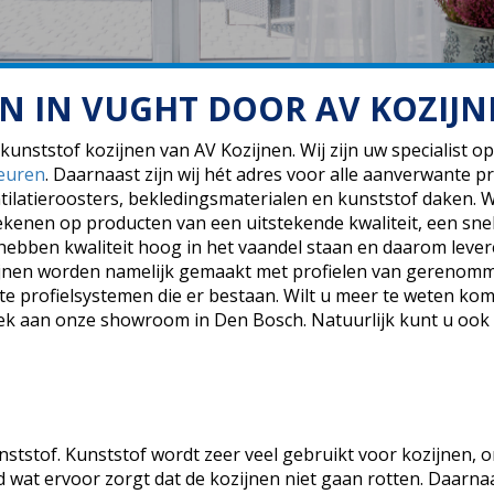
EN IN VUGHT DOOR AV KOZIJN
unststof kozijnen van AV Kozijnen. Wij zijn uw specialist op
euren
. Daarnaast zijn wij hét adres voor alle aanverwante 
tilatieroosters, bekledingsmaterialen en kunststof daken.
ekenen op producten van een uitstekende kwaliteit, een snel
 hebben kwaliteit hoog in het vaandel staan en daarom leve
kozijnen worden namelijk gemaakt met profielen van gerenom
e profielsystemen die er bestaan. Wilt u meer te weten ko
ek aan onze showroom in Den Bosch. Natuurlijk kunt u ook
ststof. Kunststof wordt zeer veel gebruikt voor kozijnen, 
 wat ervoor zorgt dat de kozijnen niet gaan rotten. Daarnaas