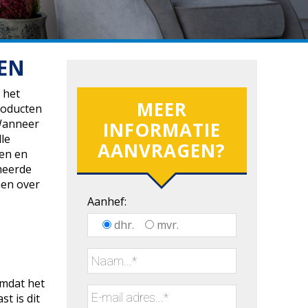
EN
 het
MEER
producten
 Wanneer
INFORMATIE
le
AANVRAGEN?
ren en
meerde
men over
Aanhef:
dhr.
mvr.
omdat het
t is dit