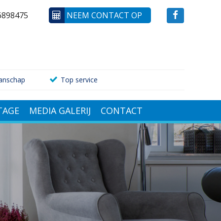
6898475
NEEM CONTACT OP
anschap
Top service
AGE
MEDIA GALERIJ
CONTACT