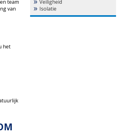
ren team
Veiligheid
ing van
Isolatie
u het
tuurlijk
OOM