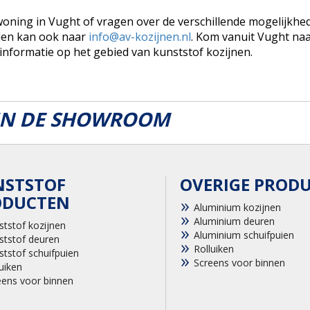
oning in Vught of vragen over de verschillende mogelijkhe
ilen kan ook naar
info@av-kozijnen.nl
. Kom vanuit Vught na
formatie op het gebied van kunststof kozijnen.
 IN DE SHOWROOM
NSTSTOF
OVERIGE PROD
ODUCTEN
Aluminium kozijnen
Aluminium deuren
ststof kozijnen
Aluminium schuifpuien
ststof deuren
Rolluiken
ststof schuifpuien
Screens voor binnen
uiken
eens voor binnen