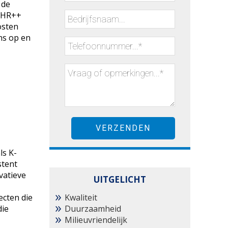
 de
t HR++
osten
ns op en
ls K-
stent
vatieve
UITGELICHT
ecten die
Kwaliteit
die
Duurzaamheid
Milieuvriendelijk