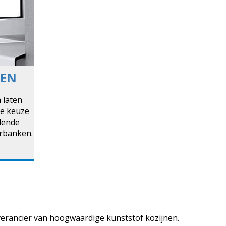
KEN
 laten
de keuze
llende
rbanken.
erancier van hoogwaardige kunststof kozijnen.