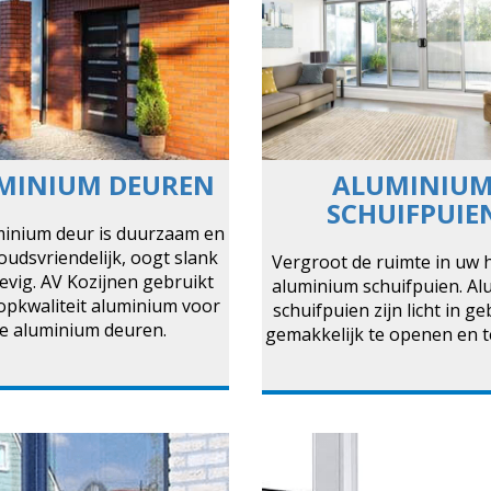
MINIUM DEUREN
ALUMINIU
SCHUIFPUIE
minium deur is duurzaam en
udsvriendelijk, oogt slank
Vergroot de ruimte in uw 
tevig. AV Kozijnen gebruikt
aluminium schuifpuien. A
topkwaliteit aluminium voor
schuifpuien zijn licht in g
e aluminium deuren.
gemakkelijk te openen en te