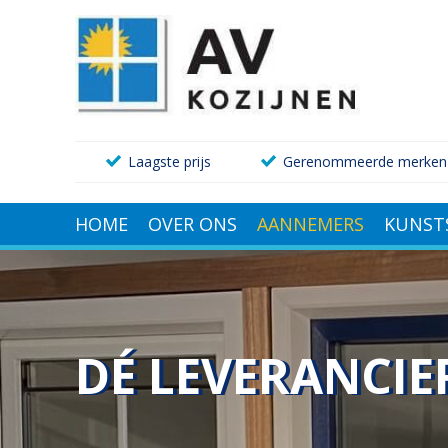
Laagste prijs
Gerenommeerde merken
HOME
OVER ONS
AANNEMERS
KUNST
DÉ LEVERANCI