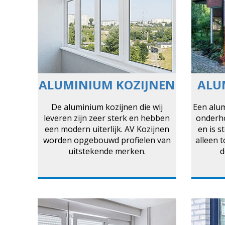
ALUMINIUM KOZIJNEN
ALU
De aluminium kozijnen die wij
Een alu
leveren zijn zeer sterk en hebben
onderho
een modern uiterlijk. AV Kozijnen
en is s
worden opgebouwd profielen van
alleen 
uitstekende merken.
d