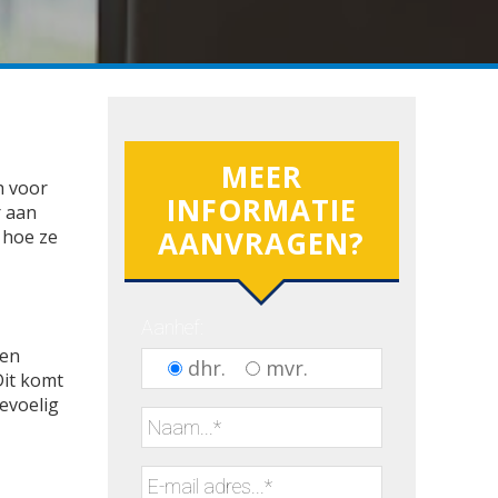
MEER
h voor
INFORMATIE
r aan
AANVRAGEN?
 hoe ze
Aanhef:
nen
dhr.
mvr.
Dit komt
evoelig