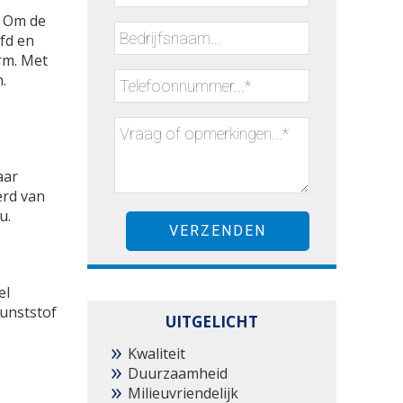
! Om de
fd en
rm. Met
.
aar
erd van
u.
el
kunststof
UITGELICHT
Kwaliteit
Duurzaamheid
Milieuvriendelijk