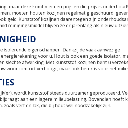
ng, maar deze komt met een prijs en die prijs is onderhoud
omen, moeten houten kozijnen regelmatig geschuurd, gever
r ook geld. Kunststof kozijnen daarentegen zijn onderhoudsa
d reinigingsmiddel blijven ze er jarenlang als nieuw uitzien
INIGHEID
e isolerende eigenschappen. Dankzij de vaak aanwezige
 energierekening voor u. Hout is ook een goede isolator, m
 een slechte afwerking. Met kunststof kozijnen bent u verzek
n uw wooncomfort verhoogt, maar ook beter is voor het milie
IES
ijk(er), wordt kunststof steeds duurzamer geproduceerd. Ve
bijdraagt aan een lagere milieubelasting. Bovendien hoeft 
oals verf en lak, die bij hout wel noodzakelijk zijn.