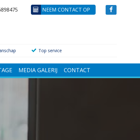
6898475
NEEM CONTACT OP
anschap
Top service
AGE
MEDIA GALERIJ
CONTACT