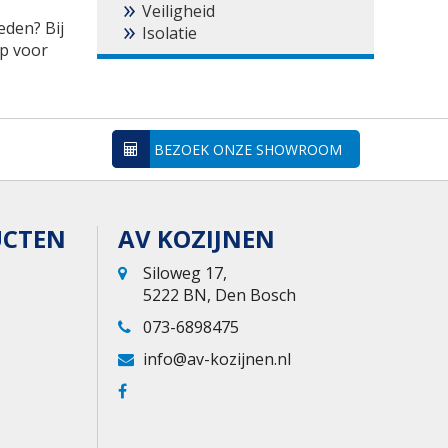
Veiligheid
eden? Bij
Isolatie
p voor
BEZOEK ONZE SHOWROOM
UCTEN
AV KOZIJNEN
Siloweg 17,
5222 BN, Den Bosch
073-6898475
info@av-kozijnen.nl