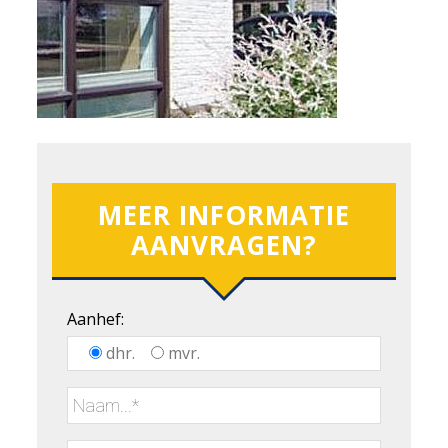
MEER INFORMATIE
AANVRAGEN?
Aanhef:
dhr.
mvr.