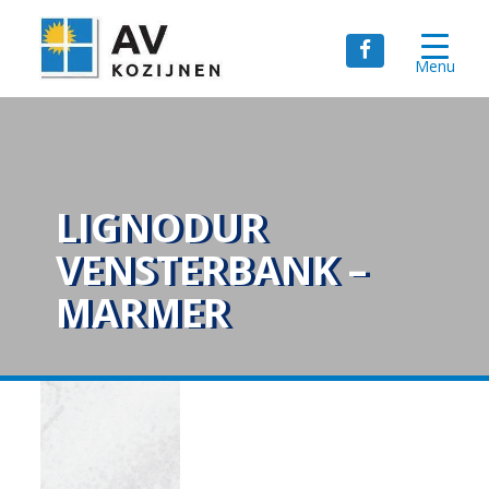
Menu
LIGNODUR
VENSTERBANK –
MARMER