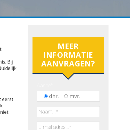
MEER
t
INFORMATIE
AANVRAGEN?
s. Bij
uidelijk
Aanhef:
dhr.
mvr.
 eerst
jk
niet