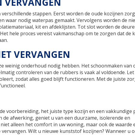
N VERVANGEN
 verschillende stappen. Eerst worden de oude kozijnen zorg
 en waar nodig waterpas gemaakt. Vervolgens worden de ni
latiemateriaal, kit en afdeklijsten. Tot slot worden de deur
 Het hele proces vereist vakmanschap om te zorgen dat de k
aan.
HET VERVANGEN
t ze weinig onderhoud nodig hebben. Het schoonmaken van 
atig controleren van de rubbers is vaak al voldoende. Let
eert, zodat alles goed blijft functioneren. Met de juiste zor
unctioneel.
 voorbereiding, het juiste type kozijn en een vakkundige p
 de afwerking, geniet u van een duurzame, isolerende en
 niet alleen het comfort in uw woning, maar ook de waarde 
te vervangen. Wilt u nieuwe kunststof kozijnen? Wanneer u 