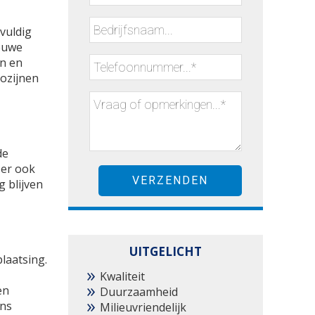
vuldig
euwe
en en
ozijnen
de
 er ook
g blijven
UITGELICHT
laatsing.
Kwaliteit
en
Duurzaamheid
ons
Milieuvriendelijk