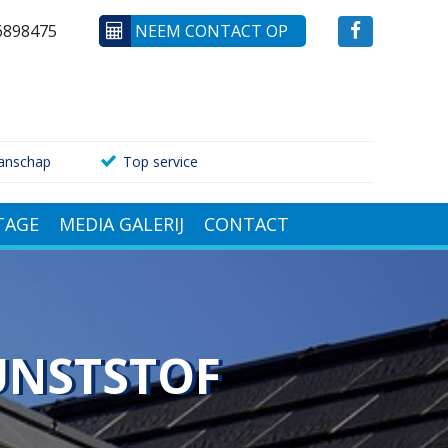
6898475
NEEM CONTACT OP
anschap
Top service
AGE
MEDIA GALERIJ
CONTACT
UNSTSTOF