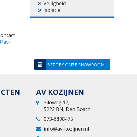
Veiligheid
Isolatie
ontact
@av-
BEZOEK ONZE SHOWROOM
UCTEN
AV KOZIJNEN
Siloweg 17,
5222 BN, Den Bosch
073-6898475
info@av-kozijnen.nl