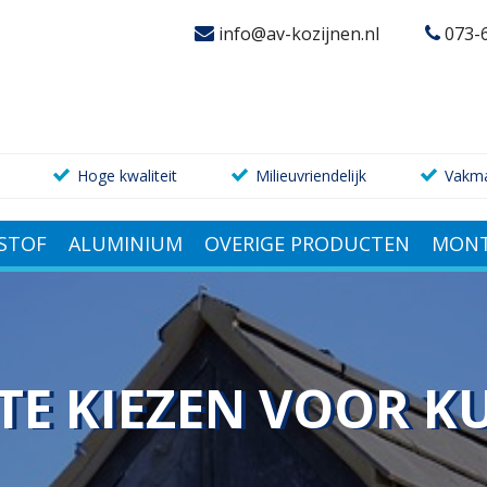
info@av-kozijnen.nl
073-
Hoge kwaliteit
Milieuvriendelijk
Vakm
STOF
ALUMINIUM
OVERIGE PRODUCTEN
MONT
TE KIEZEN VOOR K