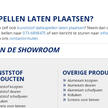
PELLEN LATEN PLAATSEN?
u zelf ook
kunststof dakkapellen laten plaatsen
? Neem dan c
e bellen naar
073-6898475
of een bericht te sturen naar
info
ia ons
contactormulier
.
 IN DE SHOWROOM
NSTSTOF
OVERIGE PROD
ODUCTEN
Aluminium kozijnen
Aluminium deuren
ststof kozijnen
Aluminium schuifpuien
ststof deuren
Rolluiken
ststof schuifpuien
Screens voor binnen
uiken
eens voor binnen