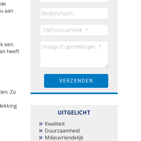
rde
 u aan
ok een
an heeft
len. Zo
dekking
UITGELICHT
Kwaliteit
Duurzaamheid
Milieuvriendelijk