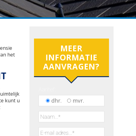
MEER
mensie
van het
INFORMATIE
AANVRAGEN?
HT
.
Aanhef:
uimtelijk
dhr.
mvr.
te kunt u
t